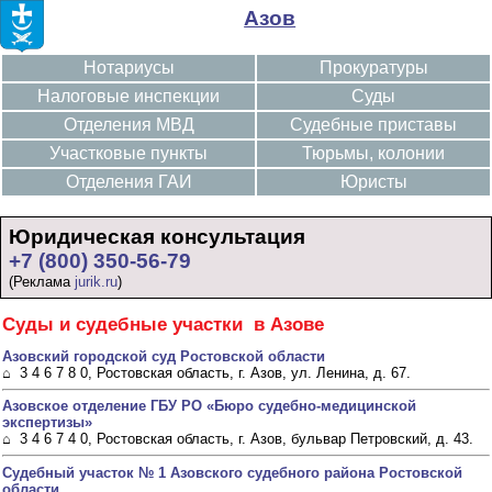
Азов
Нотариусы
Прокуратуры
Налоговые инспекции
Суды
Отделения МВД
Судебные приставы
Участковые пункты
Тюрьмы, колонии
Отделения ГАИ
Юристы
Юридическая консультация
+7 (800) 350-56-79
(Реклама
jurik.ru
)
Суды и судебные участки в Азове
Азовский городской суд Ростовской области
⌂ 3 4 6 7 8 0, Ростовская область, г. Азов, ул. Ленина, д. 67.
Азовское отделение ГБУ РО «Бюро судебно-медицинской
экспертизы»
⌂ 3 4 6 7 4 0, Ростовская область, г. Азов, бульвар Петровский, д. 43.
Судебный участок № 1 Азовского судебного района Ростовской
области