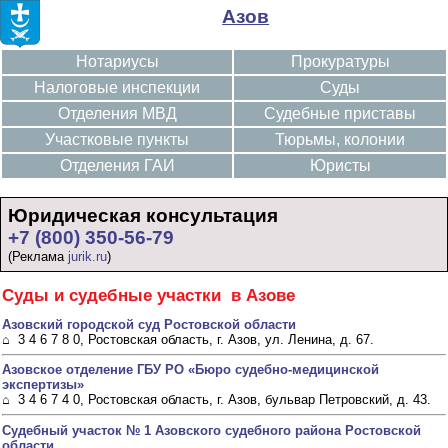
Азов
Нотариусы
Прокуратуры
Налоговые инспекции
Суды
Отделения МВД
Судебные приставы
Участковые пункты
Тюрьмы, колонии
Отделения ГАИ
Юристы
Юридическая консультация
+7 (800) 350-56-79
(Реклама
jurik.ru
)
Суды и судебные участки в Азове
Азовский городской суд Ростовской области
⌂ 3 4 6 7 8 0, Ростовская область, г. Азов, ул. Ленина, д. 67.
Азовское отделение ГБУ РО «Бюро судебно-медицинской
экспертизы»
⌂ 3 4 6 7 4 0, Ростовская область, г. Азов, бульвар Петровский, д. 43.
Судебный участок № 1 Азовского судебного района Ростовской
области